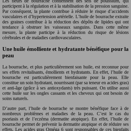
Les fleurs de bourrache contiennent des sels de potassium, qui
participent à la régulation et à la stabilisation de la pression sanguine.
Par conséquent, la plante contribue à réduire le risque d’accidents
vasculaires et d’hypertension artérielle. L’huile de bourrache extraite
des graines contribue à la réduction des dépôts de lipides qui ont
tendance à obstruer les vaisseaux sanguins. Dans cette même
mesure, la plante participe à la réduction du risque de lésions
cérébrales et de maladies cardiovasculaires.
Une huile émolliente et hydratante bénéfique pour la
peau
La bourrache, et plus particulièrement son huile, est reconnue pour
ses effets revitalisants, émollients et hydratants. En effet, l’huile de
bourrache est particulièrement bienfaisante pour la peau. Elle
constitue un soin hydratant, nourrissant (par sa teneur en acides gras)
et anti-âge (grâce à ses antioxydants) très puissant. On utilise aussi
cette huile sur les ongles cassants et les cheveux qui ont besoin de
soins naturels.
D’autre part, l’huile de bourrache se montre bénéfique face à de
nombreux problèmes et maladies de la peau. C’est le cas du
psoriasis et de l’eczéma (dermatite atopique). En effet, l’huile de
bourrache permet de prévenir la dermatite atopique et de réduire ses
effets. Les acides gras Oméga 6 sont responsables de ces bienfaits