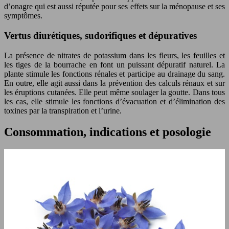
d’onagre qui est aussi réputée pour ses effets sur la ménopause et ses
symptômes.
Vertus diurétiques, sudorifiques et dépuratives
La présence de nitrates de potassium dans les fleurs, les feuilles et
les tiges de la bourrache en font un puissant dépuratif naturel. La
plante stimule les fonctions rénales et participe au drainage du sang.
En outre, elle agit aussi dans la prévention des calculs rénaux et sur
les éruptions cutanées. Elle peut même soulager la goutte. Dans tous
les cas, elle stimule les fonctions d’évacuation et d’élimination des
toxines par la transpiration et l’urine.
Consommation, indications et posologie