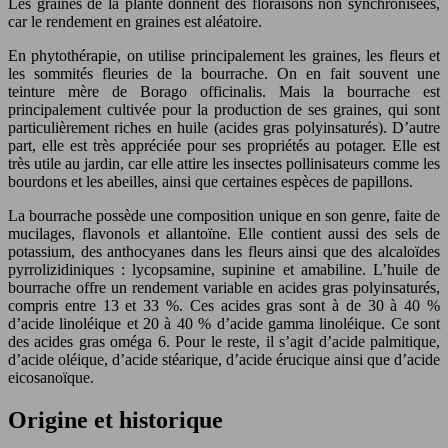
Les graines de la plante donnent des floraisons non synchronisées,
car le rendement en graines est aléatoire.
En phytothérapie, on utilise principalement les graines, les fleurs et
les sommités fleuries de la bourrache. On en fait souvent une
teinture mère de Borago officinalis. Mais la bourrache est
principalement cultivée pour la production de ses graines, qui sont
particulièrement riches en huile (acides gras polyinsaturés). D’autre
part, elle est très appréciée pour ses propriétés au potager. Elle est
très utile au jardin, car elle attire les insectes pollinisateurs comme les
bourdons et les abeilles, ainsi que certaines espèces de papillons.
La bourrache possède une composition unique en son genre, faite de
mucilages, flavonols et allantoïne. Elle contient aussi des sels de
potassium, des anthocyanes dans les fleurs ainsi que des alcaloïdes
pyrrolizidiniques : lycopsamine, supinine et amabiline. L’huile de
bourrache offre un rendement variable en acides gras polyinsaturés,
compris entre 13 et 33 %. Ces acides gras sont à de 30 à 40 %
d’acide linoléique et 20 à 40 % d’acide gamma linoléique. Ce sont
des acides gras oméga 6. Pour le reste, il s’agit d’acide palmitique,
d’acide oléique, d’acide stéarique, d’acide érucique ainsi que d’acide
eicosanoïque.
Origine et historique