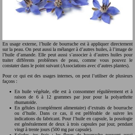
En usage externe, l’huile de bourrache est à appliquer directement
sur la peau. On peut aussi la mélanger à d’autres huiles, à l’image de
l’huile d’amande. Elle peut aussi s’associer à d’autres huiles pour
traiter différents problèmes de peau, comme vous pouvez le
constater dans le point suivant (Associations avec d’autres plantes).
Pour ce qui est des usages internes, on peut l’utiliser de plusieurs
façons :
En huile végétale, elle est à consommer régulièrement et à
raison de 6 à 12 grammes par jour pour la polyarthrite
rhumatoïde.
En gélules (complément alimentaire) d’extraits de bourrache
ou d’huile. Dans ce cas, il est préférable de suivre les
indications du fabricant. Pour l’huile en capsule, la posologie
est généralement de deux à trois capsules par jour, pendant
vingt à trente jours (500 mg par capsule).
Salades, jus frais : les fleurs de bourrache peuvent aussi