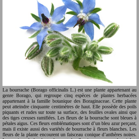
La bourrache (Borago officinalis L.) est une plante appartenant au
genre Borago, qui regroupe cinq espèces de plantes herbacées
appartenant à la famille botanique des Boraginaceae. Cette plante
peut atteindre cinquante centimètres de haut. Elle possède des poils
piquants et rudes sur toute sa surface, des feuilles ovales ainsi que
des tiges creuses ramifiées. Les fleurs de la bourrache sont bleues à
pétales aigus. Ces fleurs emblématiques sont d’un bleu azur perçant,
mais il existe aussi des variétés de bourrache à fleurs blanches. Les
fleurs de la plante encourent un faisceau conique d’anthères noires.