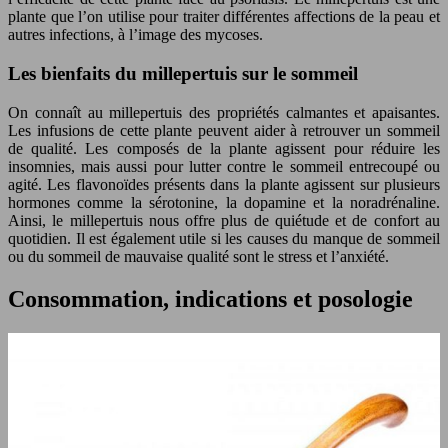
plante que l’on utilise pour traiter différentes affections de la peau et
autres infections, à l’image des mycoses.
Les bienfaits du millepertuis sur le sommeil
On connaît au millepertuis des propriétés calmantes et apaisantes.
Les infusions de cette plante peuvent aider à retrouver un sommeil
de qualité. Les composés de la plante agissent pour réduire les
insomnies, mais aussi pour lutter contre le sommeil entrecoupé ou
agité. Les flavonoïdes présents dans la plante agissent sur plusieurs
hormones comme la sérotonine, la dopamine et la noradrénaline.
Ainsi, le millepertuis nous offre plus de quiétude et de confort au
quotidien. Il est également utile si les causes du manque de sommeil
ou du sommeil de mauvaise qualité sont le stress et l’anxiété.
Consommation, indications et posologie