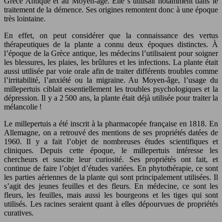
Grèce Antique et au Moyen-âge. Elle s’utilisait notamment dans le
traitement de la démence. Ses origines remontent donc à une époque
très lointaine.
En effet, on peut considérer que la connaissance des vertus
thérapeutiques de la plante a connu deux époques distinctes. À
l’époque de la Grèce antique, les médecins l’utilisaient pour soigner
les blessures, les plaies, les brûlures et les infections. La plante était
aussi utilisée par voie orale afin de traiter différents troubles comme
l’irritabilité, l’anxiété ou la migraine. Au Moyen-âge, l’usage du
millepertuis ciblait essentiellement les troubles psychologiques et la
dépression. Il y a 2 500 ans, la plante était déjà utilisée pour traiter la
mélancolie !
Le millepertuis a été inscrit à la pharmacopée française en 1818. En
Allemagne, on a retrouvé des mentions de ses propriétés datées de
1960. Il y a fait l’objet de nombreuses études scientifiques et
cliniques. Depuis cette époque, le millepertuis intéresse les
chercheurs et suscite leur curiosité. Ses propriétés ont fait, et
continue de faire l’objet d’études variées. En phytothérapie, ce sont
les parties aériennes de la plante qui sont principalement utilisées. Il
s’agit des jeunes feuilles et des fleurs. En médecine, ce sont les
fleurs, les feuilles, mais aussi les bourgeons et les tiges qui sont
utilisés. Les racines seraient quant à elles dépourvues de propriétés
curatives.