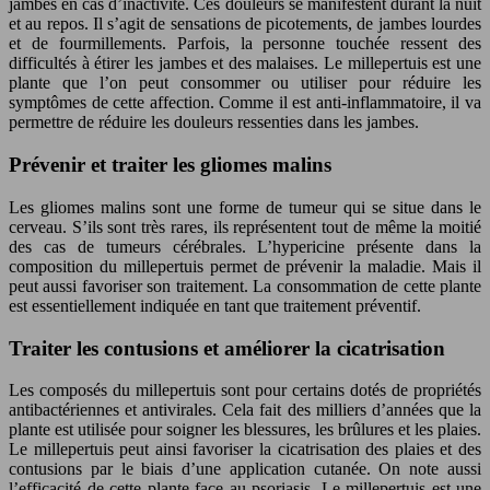
jambes en cas d’inactivité. Ces douleurs se manifestent durant la nuit
et au repos. Il s’agit de sensations de picotements, de jambes lourdes
et de fourmillements. Parfois, la personne touchée ressent des
difficultés à étirer les jambes et des malaises. Le millepertuis est une
plante que l’on peut consommer ou utiliser pour réduire les
symptômes de cette affection. Comme il est anti-inflammatoire, il va
permettre de réduire les douleurs ressenties dans les jambes.
Prévenir et traiter les gliomes malins
Les gliomes malins sont une forme de tumeur qui se situe dans le
cerveau. S’ils sont très rares, ils représentent tout de même la moitié
des cas de tumeurs cérébrales. L’hypericine présente dans la
composition du millepertuis permet de prévenir la maladie. Mais il
peut aussi favoriser son traitement. La consommation de cette plante
est essentiellement indiquée en tant que traitement préventif.
Traiter les contusions et améliorer la cicatrisation
Les composés du millepertuis sont pour certains dotés de propriétés
antibactériennes et antivirales. Cela fait des milliers d’années que la
plante est utilisée pour soigner les blessures, les brûlures et les plaies.
Le millepertuis peut ainsi favoriser la cicatrisation des plaies et des
contusions par le biais d’une application cutanée. On note aussi
l’efficacité de cette plante face au psoriasis. Le millepertuis est une