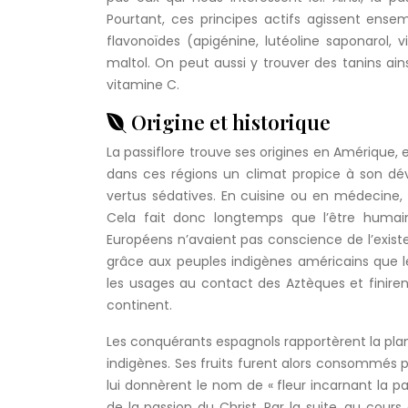
Pourtant, ces principes actifs agissent ense
flavonoïdes (apigénine, lutéoline saponarol, v
maltol. On peut aussi y trouver des tanins ain
vitamine C.
Origine et historique
La passiflore trouve ses origines en Amérique,
dans ces régions un climat propice à son déve
vertus sédatives. En cuisine ou en médecine, 
Cela fait donc longtemps que l’être humain 
Européens n’avaient pas conscience de l’existe
grâce aux peuples indigènes américains que les
les usages au contact des Aztèques et finirent 
continent.
Les conquérants espagnols rapportèrent la pl
indigènes. Ses fruits furent alors consommés pou
lui donnèrent le nom de « fleur incarnant la pass
de la passion du Christ. Par la suite, au cour