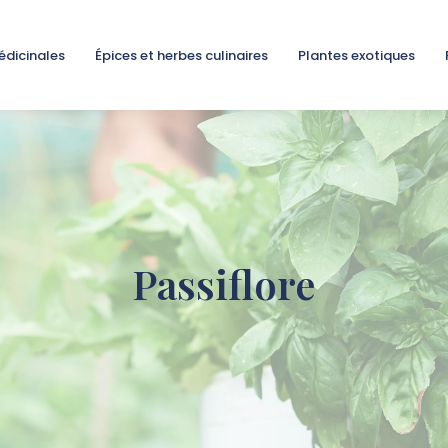
édicinales
Épices et herbes culinaires
Plantes exotiques
Passiflore