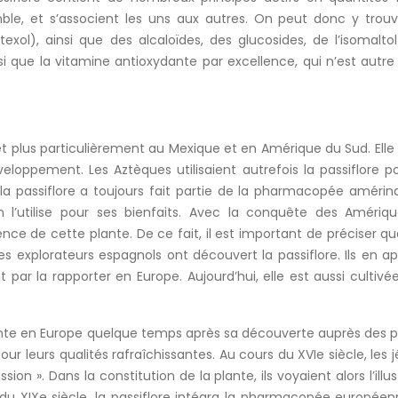
mble, et s’associent les uns aux autres. On peut donc y trou
itexol), ainsi que des alcaloïdes, des glucosides, de l’isomalto
si que la vitamine antioxydante par excellence, qui n’est autre
 et plus particulièrement au Mexique et en Amérique du Sud. Elle
loppement. Les Aztèques utilisaient autrefois la passiflore p
la passiflore a toujours fait partie de la pharmacopée amérin
l’utilise pour ses bienfaits. Avec la conquête des Amériqu
nce de cette plante. De ce fait, il est important de préciser qu
 explorateurs espagnols ont découvert la passiflore. Ils en ap
par la rapporter en Europe. Aujourd’hui, elle est aussi cultivée
ante en Europe quelque temps après sa découverte auprès des 
r leurs qualités rafraîchissantes. Au cours du XVIe siècle, les j
ion ». Dans la constitution de la plante, ils voyaient alors l’illus
s du XIXe siècle, la passiflore intégra la pharmacopée européen