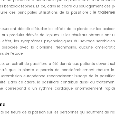
pur de passiflore a démontré que la plante était tout aussi e
s benzodiazépines. Et ce, dans le cadre du soulagement des p
’une des principales utilisations de la passiflore :
le traiteme
urs ont décidé d’étudier les effets de la plante sur les toxic
aux produits dérivés de l’opium. Et les résultats obtenus ont u
En effet, les symptômes psychologiques du sevrage semblaien
it associée avec la clonidine. Néanmoins, aucune améliorati
s de l’étude.
que, un extrait de passiflore a été donné aux patients devant su
ontré que la plante a permis de considérablement réduire le
 Commission européenne reconnaissent l’usage de la passiflo
osité. Dans ce cadre, la passiflore contribue aussi au traitemen
ôme correspond à un rythme cardiaque anormalement rapid
hme
ts de fleurs de la passion sur les personnes qui souffrent de l’