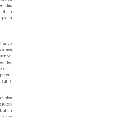
ver des
l et du
 que la
 trouve
our ses
dienne.
es, les
e c’est
prirent
 sur le
peuples
ésuites
tration
ne. Les