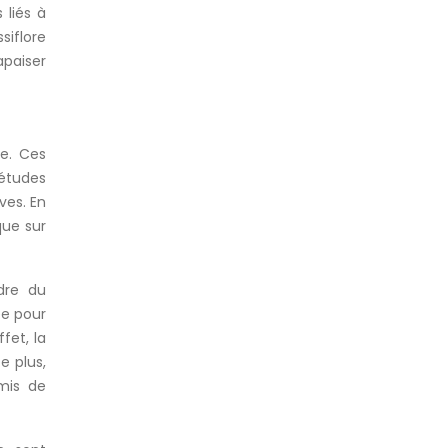
 liés à
siflore
apaiser
me. Ces
 études
ives. En
que sur
dre du
ée pour
fet, la
e plus,
mis de