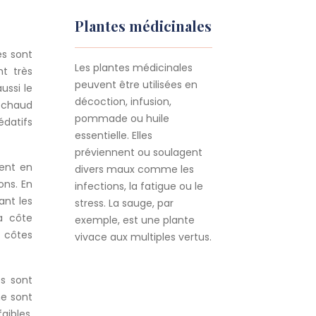
Plantes médicinales
es sont
Les plantes médicinales
nt très
peuvent être utilisées en
ussi le
décoction, infusion,
t chaud
pommade ou huile
édatifs
essentielle. Elles
préviennent ou soulagent
ment en
divers maux comme les
ons. En
infections, la fatigue ou le
ant les
stress. La sauge, par
la côte
exemple, est une plante
s côtes
vivace aux multiples vertus.
es sont
ne sont
aibles.