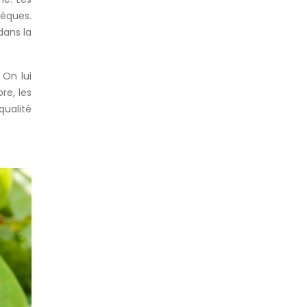
tèques.
dans la
 On lui
re, les
qualité