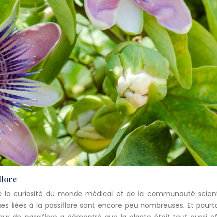
flore
tise la curiosité du monde médical et de la communauté scient
es liées à la passiflore sont encore peu nombreuses. Et pourt