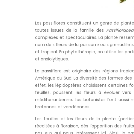
Les passiflores constituent un genre de plant
toutes issues de la famille des
Passifloracea
complexes et spectaculaires. La plante ressemb
nom de « fleurs de la passion » ou « grenadille 
et tropical. En phytothérapie, on utilise les pa
et anxiolytiques.
La passiflore est originaire des régions tropi
Amérique du Sud. La diversité des formes des f
effet, les lépidoptères choisissent certaines f
feuilles, poussent les fleurs à évoluer vers
méditerranéenne. Les botanistes l’ont aussi m
bretonnes et vendéennes.
Les feuilles et les fleurs de la plante (parti
récoltées à floraison, dès l’apparition des frui
pas eux qui nous intéressent ici. Ainsi, la p