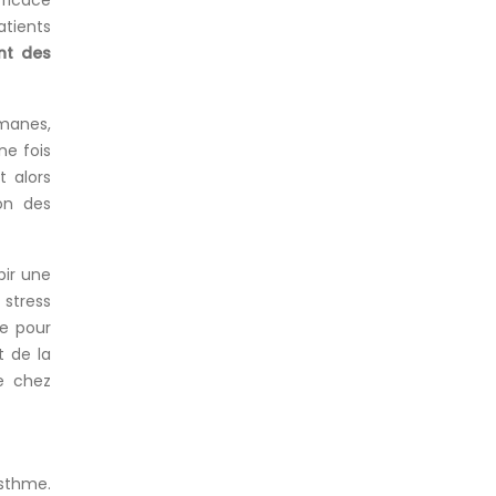
fficace
atients
nt des
omanes,
ne fois
t alors
on des
bir une
 stress
re pour
t de la
e chez
asthme.