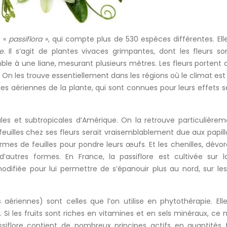
e «
passiflora
», qui compte plus de 530 espèces différentes. Ell
e
. Il s’agit de plantes vivaces grimpantes, dont les fleurs so
le à une liane, mesurant plusieurs mètres. Les fleurs portent a
». On les trouve essentiellement dans les régions où le climat es
rties aériennes de la plante, qui sont connues pour leurs effets s
cales et subtropicales d’Amérique. On la retrouve particulière
euilles chez ses fleurs serait vraisemblablement due aux papill
ormes de feuilles pour pondre leurs œufs. Et les chenilles, dévor
 d’autres formes. En France, la passiflore est cultivée sur 
odifiée pour lui permettre de s’épanouir plus au nord, sur le
es aériennes) sont celles que l’on utilise en phytothérapie. Ell
ts. Si les fruits sont riches en vitamines et en sels minéraux, ce 
assiflore contient de nombreux principes actifs en quantités f