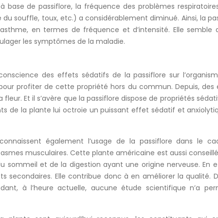
base de passiflore, la fréquence des problèmes respiratoires
é du souffle, toux, etc.) a considérablement diminué. Ainsi, la pas
asthme, en termes de fréquence et d’intensité. Elle semble 
oulager les symptômes de la maladie.
conscience des effets sédatifs de la passiflore sur l’organis
tie pour profiter de cette propriété hors du commun. Depuis, des
a fleur. Et il s’avère que la passiflore dispose de propriétés sédat
 de la plante lui octroie un puissant effet sédatif et anxiolyti
reconnaissent également l’usage de la passiflore dans le ca
pasmes musculaires. Cette plante américaine est aussi conseill
 du sommeil et de la digestion ayant une origine nerveuse. En ef
ts secondaires. Elle contribue donc à en améliorer la qualité. D
nt, à l’heure actuelle, aucune étude scientifique n’a per