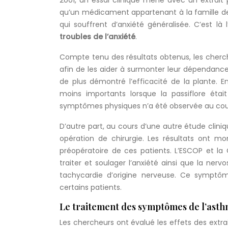
2001, un essai clinique mené avec un extrait 
qu’un médicament appartenant à la famille de
qui souffrent d’anxiété généralisée. C’est là l
troubles de l’anxiété
.
Compte tenu des résultats obtenus, les cherche
afin de les aider à surmonter leur dépendance 
de plus démontré l’efficacité de la plante. 
moins importants lorsque la passiflore éta
symptômes physiques n’a été observée au cour
D’autre part, au cours d’une autre étude clini
opération de chirurgie. Les résultats ont m
préopératoire de ces patients. L’ESCOP et la
traiter et soulager l’anxiété ainsi que la nerv
tachycardie d’origine nerveuse. Ce sympt
certains patients.
Le traitement des symptômes de l’ast
Les chercheurs ont évalué les effets des extrai