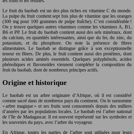
les fruits et les feuilles.
Le fruit du baobab est un des plus riches en vitamine C du monde.
La pulpe du fruit contient sept fois plus de vitamine que les oranges
(300 mg pour 100 grammes de pulpe fraîche). C’est considérable !
On y trouve quelques autres vitamines comme les vitamines A, B1,
B6 et PP. Le fruit du baobab contient aussi des sels minéraux, dont
du calcium, en quantités intéressantes, ainsi que du fer, du zinc, du
potassium, et du phosphore. On note la présence de fibres
alimentaires. Le baobab se distingue grâce à son exceptionnelle
teneur en fibres. De plus, le fruit contient aussi des protéines, dont
plusieurs acides aminés essentiels. Quelques polyphénols, acides
phénoliques et flavonoïdes viennent compléter la composition du
fruit du baobab, dont de nombreux principes actifs.
Origine et historique
Le baobab est un arbre originaire d’Afrique, où il est considéré
comme sacré dans de nombreux pays du continent. On le surnomme
« arbre magique » et ses fruits sont consommés depuis des milliers
d’années par les populations locales. Le baobab est l’arbre national
de l’île de Madagascar. Il est souvent représenté sur les symboles et
les souvenirs du pays, avec l’arbre du voyageur.
En Afrique, toutes les parties de l’arbre sont utilisées pour leurs