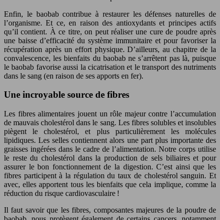
Enfin, le baobab contribue à restaurer les défenses naturelles de
l’organisme. Et ce, en raison des antioxydants et principes actifs
qu’il contient. À ce titre, on peut réaliser une cure de poudre après
une baisse d’efficacité du système immunitaire et pour favoriser la
récupération après un effort physique. D’ailleurs, au chapitre de la
convalescence, les bienfaits du baobab ne s’arrêtent pas là, puisque
le baobab favorise aussi la cicatrisation et le transport des nutriments
dans le sang (en raison de ses apports en fer).
Une incroyable source de fibres
Les fibres alimentaires jouent un rôle majeur contre l’accumulation
de mauvais cholestérol dans le sang. Les fibres solubles et insolubles
piègent le cholestérol, et plus particulièrement les molécules
lipidiques. Les selles contiennent alors une part plus importante des
graisses ingérées dans le cadre de l’alimentation. Notre corps utilise
le reste du cholestérol dans la production de sels biliaires et pour
assurer le bon fonctionnement de la digestion. C’est ainsi que les
fibres participent à la régulation du taux de cholestérol sanguin. Et
avec, elles apportent tous les bienfaits que cela implique, comme la
réduction du risque cardiovasculaire !
Il faut savoir que les fibres, composantes majeures de la poudre de
baobab, nous protègent également de certains cancers, notamment