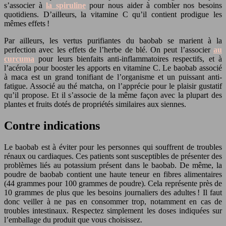
s’associer à
la spiruline
pour nous aider à combler nos besoins
quotidiens. D’ailleurs, la vitamine C qu’il contient prodigue les
mêmes effets !
Par ailleurs, les vertus purifiantes du baobab se marient à la
perfection avec les effets de l’herbe de blé. On peut l’associer
au
curcuma
pour leurs bienfaits anti-inflammatoires respectifs, et à
l’acérola pour booster les apports en vitamine C. Le baobab associé
à maca est un grand tonifiant de l’organisme et un puissant anti-
fatigue. Associé au thé matcha, on l’apprécie pour le plaisir gustatif
qu’il propose. Et il s’associe de la même façon avec la plupart des
plantes et fruits dotés de propriétés similaires aux siennes.
Contre indications
Le baobab est à éviter pour les personnes qui souffrent de troubles
rénaux ou cardiaques. Ces patients sont susceptibles de présenter des
problèmes liés au potassium présent dans le baobab. De même, la
poudre de baobab contient une haute teneur en fibres alimentaires
(44 grammes pour 100 grammes de poudre). Cela représente près de
10 grammes de plus que les besoins journaliers des adultes ! Il faut
donc veiller à ne pas en consommer trop, notamment en cas de
troubles intestinaux. Respectez simplement les doses indiquées sur
l’emballage du produit que vous choisissez.