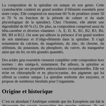
La composition de la spiruline est unique en son genre. Cette
cyanobactérie contient un grand nombre d’éléments essentiels pour
notre corps. Elle comprend en moyenne 60 % de protéines (entre 50
et 70 % en fonction de la période de culture et du stade
physiologique de la spiruline). Chez l’homme, elle atteint une
digestibilité de 60 % (1). De plus, sa composition comprend aussi du
bêta-carotène et diverses vitamines : A, E, D, K, B1, B2, B3, B6,
B8, B9 et B12. On note par ailleurs la présence d’un grand nombre
de sels minéraux et d’oligo-éléments dans la spiruline. Il s’agit
notamment du calcium, du magnésium, du zinc, du chrome, du
sélénium, du potassium, du phosphore, du cuivre, du manganèse
ainsi que du fer, en très grandes quantités.
Des acides gras essentiels viennent compléter cette composition hors
normes : des oméga-6, notamment. Par ailleurs, la spiruline se
caractérise par ses propriétés antioxydantes exceptionnelles. Elle est
riche en chlorophylle et en phycocyanine, des pigments qui lui
offrent sa couleur unique. La spiruline renferme des enzymes, et
propose de nombreux bienfaits pour l’organisme.
Origine et historique
C’est en abordant l’Amérique centrale que les Européens ont fait la
découverte des savoirs incroyables des peuples aztèques. Ils ont