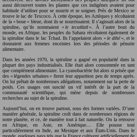
aussi découvert toutes les plantes que ces indigènes avaient pour
habitude d’utiliser pour se nourrir et se soigner. Près de Mexico se
trouve le lac de Texcoco. À cette époque, les Aztèques y récoltaient
de la « boue » bleue, dont ils se nourrissaient. Il s’agissait alors de la
spiruline, qu’ils nommaient «
le tecuitlatl
». À l’autre bout du
monde, en Afrique, les peuples du Sahara récoltaient également de
la spiruline dans le lac Tchad. Ils l’appelaient alors «
le dihé
», et le
donnaient aux femmes enceintes lors des périodes de pénurie
alimentaire.
Dans les années 1970, la spiruline a gagné en popularité dans la
plupart des pays industrialisés. Elle était alors consommée en tant
que complément alimentaire. La cyanobactérie fut alors si prisée que
des « légendes urbaines » firent leur apparition peu de temps après.
On lui prêtait de nombreuses allégations, notamment sur la perte de
poids. Ces usages ont suscité un vif intérêt de la part de la
communauté scientifique, qui mène depuis de nombreuses
recherches au sujet de la spiruline.
Aujourd’hui, on en trouve partout, sous des formes variées. D’une
manière générale, la spiruline croît dans de nombreuses régions de
notre planète, et ce, de manière tout à fait naturelle. On la retrouve
en Afrique, en Asie, en Amérique… Elle pousse tout
particulièrement en Inde, au Mexique et aux États-Unis. Dans le
monde, quelques pays tels que la France cultivent artificiellement de