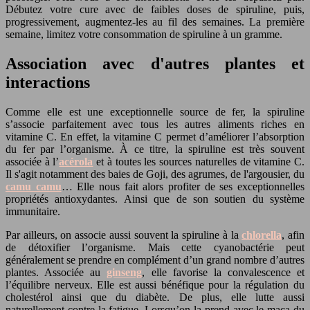
Débutez votre cure avec de faibles doses de spiruline, puis,
progressivement, augmentez-les au fil des semaines. La première
semaine, limitez votre consommation de spiruline à un gramme.
Association avec d'autres plantes et
interactions
Comme elle est une exceptionnelle source de fer, la spiruline
s’associe parfaitement avec tous les autres aliments riches en
vitamine C. En effet, la vitamine C permet d’améliorer l’absorption
du fer par l’organisme. À ce titre, la spiruline est très souvent
associée à l’
acérola
et à toutes les sources naturelles de vitamine C.
Il s'agit notamment des baies de Goji, des agrumes, de l'argousier, du
camu camu
… Elle nous fait alors profiter de ses exceptionnelles
propriétés antioxydantes. Ainsi que de son soutien du système
immunitaire.
Par ailleurs, on associe aussi souvent la spiruline à la
chlorella
, afin
de détoxifier l’organisme. Mais cette cyanobactérie peut
généralement se prendre en complément d’un grand nombre d’autres
plantes. Associée au
ginseng
, elle favorise la convalescence et
l’équilibre nerveux. Elle est aussi bénéfique pour la régulation du
cholestérol ainsi que du diabète. De plus, elle lutte aussi
naturellement contre la fatigue. Lorsqu’on la prend avec le maca du