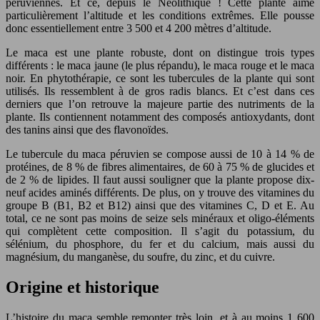
péruviennes. Et ce, depuis le Néolithique ! Cette plante aime
particulièrement l’altitude et les conditions extrêmes. Elle pousse
donc essentiellement entre 3 500 et 4 200 mètres d’altitude.
Le maca est une plante robuste, dont on distingue trois types
différents : le maca jaune (le plus répandu), le maca rouge et le maca
noir. En phytothérapie, ce sont les tubercules de la plante qui sont
utilisés. Ils ressemblent à de gros radis blancs. Et c’est dans ces
derniers que l’on retrouve la majeure partie des nutriments de la
plante. Ils contiennent notamment des composés antioxydants, dont
des tanins ainsi que des flavonoïdes.
Le tubercule du maca péruvien se compose aussi de 10 à 14 % de
protéines, de 8 % de fibres alimentaires, de 60 à 75 % de glucides et
de 2 % de lipides. Il faut aussi souligner que la plante propose dix-
neuf acides aminés différents. De plus, on y trouve des vitamines du
groupe B (B1, B2 et B12) ainsi que des vitamines C, D et E. Au
total, ce ne sont pas moins de seize sels minéraux et oligo-éléments
qui complètent cette composition. Il s’agit du potassium, du
sélénium, du phosphore, du fer et du calcium, mais aussi du
magnésium, du manganèse, du soufre, du zinc, et du cuivre.
Origine et historique
L’histoire du maca semble remonter très loin, et à au moins 1 600