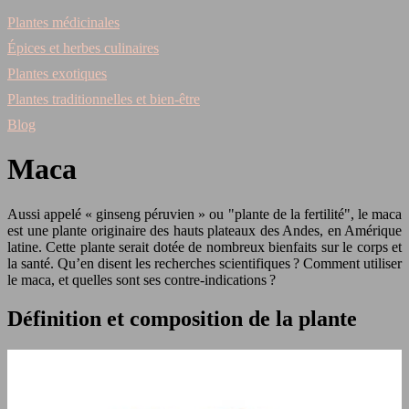
Plantes médicinales
Épices et herbes culinaires
Plantes exotiques
Plantes traditionnelles et bien-être
Blog
Maca
Aussi appelé « ginseng péruvien » ou "plante de la fertilité", le maca
est une plante originaire des hauts plateaux des Andes, en Amérique
latine. Cette plante serait dotée de nombreux bienfaits sur le corps et
la santé. Qu’en disent les recherches scientifiques ? Comment utiliser
le maca, et quelles sont ses contre-indications ?
Définition et composition de la plante