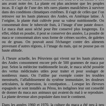
ans avant notre ère. La plante est plus ancienne que les peuples
incas. Il s’agit de l’une des très rares plantes maraîchères à survivre
dans des conditions climatiques extrêmes. Il s'agit de celles que l’on
retrouve sur les hauts plateaux des Andes, en Amérique latine. À
l’origine, la plante était cultivée pour sa valeur nutritionnelle. On
consommait donc le tubercule frais, à l’image d’une patate douce.
Le maca était aussi séché pour être conservé plus longtemps. En
effet, réduit en poudre, il peut se conserver des années. La poudre de
maca se consommait alors sous forme de crèmes sucrées, de galettes
ou de gruau. On pouvait aussi l'échanger contre des aliments
provenant d’autres régions, à l’image du maïs, qui ne pousse pas en
haute altitude.
À l’heure actuelle, les Péruviens qui vivent sur les hauts plateaux
des Andes consomment encore près de 500 grammes de maca par
jour. Selon la médecine traditionnelle locale, le maca séché possède
des vertus médicinales utiles pour traiter et pour soulager de
nombreux maux. On l’utilise par exemple contre les troubles
menstruels, l’affaiblissement du système immunitaire, les douleurs
articulaires, la dépression, la constipation… Lorsque les éleveurs
espagnols se sont installés au Pérou, les indigènes leur ont conseillé
de donner du maca aux animaux qui avaient du mal à se reproduire.
La plante devenue alors populaire dans tout le continent.
Dans les années 1960 et 1970, la culture du maca a été peu à peu