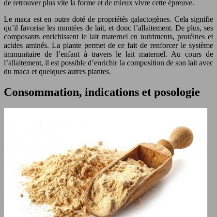
de retrouver plus vite la forme et de mieux vivre cette épreuve.
Le maca est en outre doté de propriétés galactogènes. Cela signifie
qu’il favorise les montées de lait, et donc l’allaitement. De plus, ses
composants enrichissent le lait maternel en nutriments, protéines et
acides aminés. La plante permet de ce fait de renforcer le système
immunitaire de l’enfant à travers le lait maternel. Au cours de
l’allaitement, il est possible d’enrichir la composition de son lait avec
du maca et quelques autres plantes.
Consommation, indications et posologie