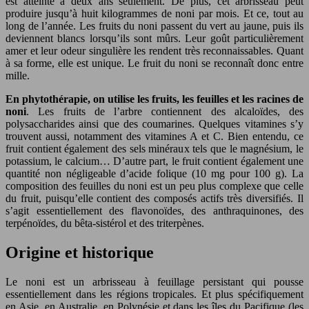
est atteinte à deux ans seulement. De plus, cet arbrisseau peut
produire jusqu’à huit kilogrammes de noni par mois. Et ce, tout au
long de l’année. Les fruits du noni passent du vert au jaune, puis ils
deviennent blancs lorsqu’ils sont mûrs. Leur goût particulièrement
amer et leur odeur singulière les rendent très reconnaissables. Quant
à sa forme, elle est unique. Le fruit du noni se reconnaît donc entre
mille.
En phytothérapie, on utilise les fruits, les feuilles et les racines de
noni
. Les fruits de l’arbre contiennent des alcaloïdes, des
polysaccharides ainsi que des coumarines. Quelques vitamines s’y
trouvent aussi, notamment des vitamines A et C. Bien entendu, ce
fruit contient également des sels minéraux tels que le magnésium, le
potassium, le calcium… D’autre part, le fruit contient également une
quantité non négligeable d’acide folique (10 mg pour 100 g). La
composition des feuilles du noni est un peu plus complexe que celle
du fruit, puisqu’elle contient des composés actifs très diversifiés. Il
s’agit essentiellement des flavonoïdes, des anthraquinones, des
terpénoïdes, du bêta-sistérol et des triterpènes.
Origine et historique
Le noni est un arbrisseau à feuillage persistant qui pousse
essentiellement dans les régions tropicales. Et plus spécifiquement
en Asie, en Australie, en Polynésie et dans les îles du Pacifique (les