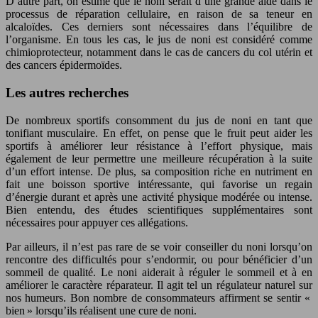
D’autre part, on estime que le noni serait d’une grande aide dans le
processus de réparation cellulaire, en raison de sa teneur en
alcaloïdes. Ces derniers sont nécessaires dans l’équilibre de
l’organisme. En tous les cas, le jus de noni est considéré comme
chimioprotecteur, notamment dans le cas de cancers du col utérin et
des cancers épidermoïdes.
Les autres recherches
De nombreux sportifs consomment du jus de noni en tant que
tonifiant musculaire. En effet, on pense que le fruit peut aider les
sportifs à améliorer leur résistance à l’effort physique, mais
également de leur permettre une meilleure récupération à la suite
d’un effort intense. De plus, sa composition riche en nutriment en
fait une boisson sportive intéressante, qui favorise un regain
d’énergie durant et après une activité physique modérée ou intense.
Bien entendu, des études scientifiques supplémentaires sont
nécessaires pour appuyer ces allégations.
Par ailleurs, il n’est pas rare de se voir conseiller du noni lorsqu’on
rencontre des difficultés pour s’endormir, ou pour bénéficier d’un
sommeil de qualité. Le noni aiderait à réguler le sommeil et à en
améliorer le caractère réparateur. Il agit tel un régulateur naturel sur
nos humeurs. Bon nombre de consommateurs affirment se sentir «
bien » lorsqu’ils réalisent une cure de noni.