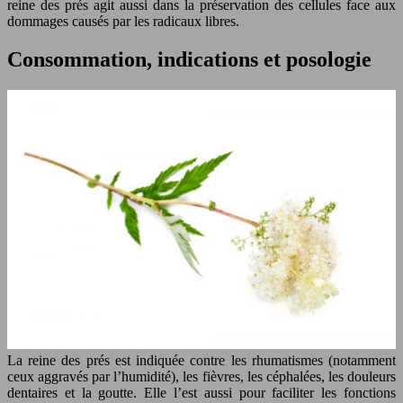
reine des prés agit aussi dans la préservation des cellules face aux
dommages causés par les radicaux libres.
Consommation, indications et posologie
La reine des prés est indiquée contre les rhumatismes (notamment
ceux aggravés par l’humidité), les fièvres, les céphalées, les douleurs
dentaires et la goutte. Elle l’est aussi pour faciliter les fonctions