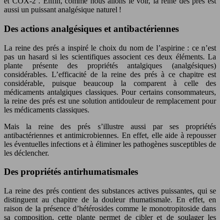
et COX-2 . Enfin, comme nous allons le voir, la reine des prés est
aussi un puissant analgésique naturel !
Des actions analgésiques et antibactériennes
La reine des prés a inspiré le choix du nom de l’aspirine : ce n’est
pas un hasard si les scientifiques associent ces deux éléments. La
plante présente des propriétés antalgiques (analgésiques)
considérables. L’efficacité de la reine des prés à ce chapitre est
considérable, puisque beaucoup la comparent à celle des
médicaments antalgiques classiques. Pour certains consommateurs,
la reine des prés est une solution antidouleur de remplacement pour
les médicaments classiques.
Mais la reine des prés s’illustre aussi par ses propriétés
antibactériennes et antimicrobiennes. En effet, elle aide à repousser
les éventuelles infections et à éliminer les pathogènes susceptibles de
les déclencher.
Des propriétés antirhumatismales
La reine des prés contient des substances actives puissantes, qui se
distinguent au chapitre de la douleur rhumatismale. En effet, en
raison de la présence d’hétérosides comme le monotropitoside dans
sa composition, cette plante permet de cibler et de soulager les