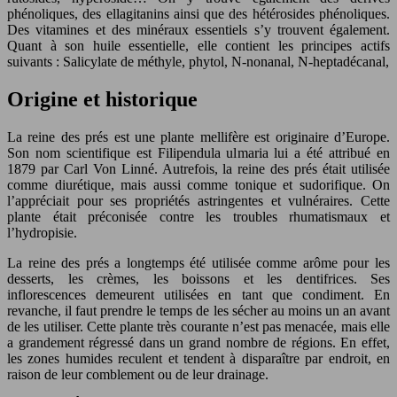
phénoliques, des ellagitanins ainsi que des hétérosides phénoliques.
Des vitamines et des minéraux essentiels s’y trouvent également.
Quant à son huile essentielle, elle contient les principes actifs
suivants : Salicylate de méthyle, phytol, N-nonanal, N-heptadécanal,
Origine et historique
La reine des prés est une plante mellifère est originaire d’Europe.
Son nom scientifique est Filipendula ulmaria lui a été attribué en
1879 par Carl Von Linné. Autrefois, la reine des prés était utilisée
comme diurétique, mais aussi comme tonique et sudorifique. On
l’appréciait pour ses propriétés astringentes et vulnéraires. Cette
plante était préconisée contre les troubles rhumatismaux et
l’hydropisie.
La reine des prés a longtemps été utilisée comme arôme pour les
desserts, les crèmes, les boissons et les dentifrices. Ses
inflorescences demeurent utilisées en tant que condiment. En
revanche, il faut prendre le temps de les sécher au moins un an avant
de les utiliser. Cette plante très courante n’est pas menacée, mais elle
a grandement régressé dans un grand nombre de régions. En effet,
les zones humides reculent et tendent à disparaître par endroit, en
raison de leur comblement ou de leur drainage.