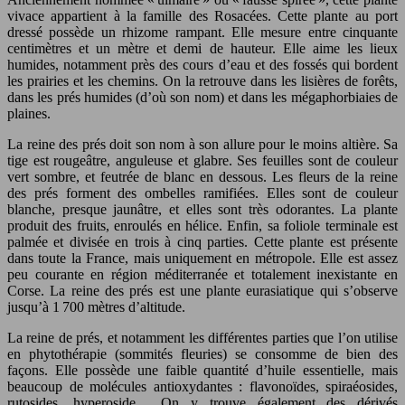
vivace appartient à la famille des Rosacées. Cette plante au port
dressé possède un rhizome rampant. Elle mesure entre cinquante
centimètres et un mètre et demi de hauteur. Elle aime les lieux
humides, notamment près des cours d’eau et des fossés qui bordent
les prairies et les chemins. On la retrouve dans les lisières de forêts,
dans les prés humides (d’où son nom) et dans les mégaphorbiaies de
plaines.
La reine des prés doit son nom à son allure pour le moins altière. Sa
tige est rougeâtre, anguleuse et glabre. Ses feuilles sont de couleur
vert sombre, et feutrée de blanc en dessous. Les fleurs de la reine
des prés forment des ombelles ramifiées. Elles sont de couleur
blanche, presque jaunâtre, et elles sont très odorantes. La plante
produit des fruits, enroulés en hélice. Enfin, sa foliole terminale est
palmée et divisée en trois à cinq parties. Cette plante est présente
dans toute la France, mais uniquement en métropole. Elle est assez
peu courante en région méditerranée et totalement inexistante en
Corse. La reine des prés est une plante eurasiatique qui s’observe
jusqu’à 1 700 mètres d’altitude.
La reine de prés, et notamment les différentes parties que l’on utilise
en phytothérapie (sommités fleuries) se consomme de bien des
façons. Elle possède une faible quantité d’huile essentielle, mais
beaucoup de molécules antioxydantes : flavonoïdes, spiraéosides,
rutosides, hyperoside… On y trouve également des dérivés