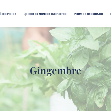
édicinales
Épices et herbes culinaires
Plantes exotiques
Gingembre