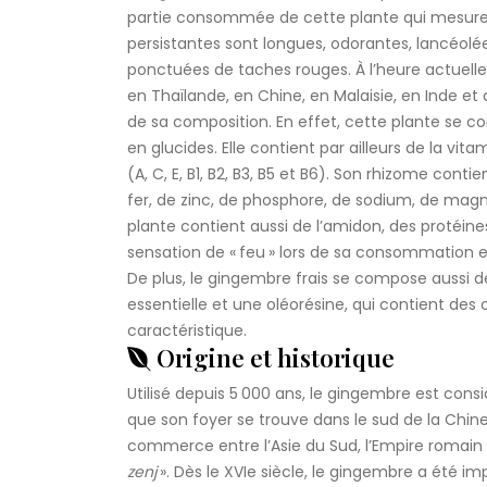
partie consommée de cette plante qui mesure u
persistantes sont longues, odorantes, lancéolée
ponctuées de taches rouges. À l’heure actuelle,
en Thaïlande, en Chine, en Malaisie, en Inde et
de sa composition. En effet, cette plante se co
en glucides. Elle contient par ailleurs de la vi
(A, C, E, B1, B2, B3, B5 et B6). Son rhizome cont
fer, de zinc, de phosphore, de sodium, de magnés
plante contient aussi de l’amidon, des protéines,
sensation de « feu » lors de sa consommation e
De plus, le gingembre frais se compose aussi de 
essentielle et une oléorésine, qui contient d
caractéristique.
Origine et historique
Utilisé depuis 5 000 ans, le gingembre est co
que son foyer se trouve dans le sud de la Chin
commerce entre l’Asie du Sud, l’Empire romain e
zenj
». Dès le XVIe siècle, le gingembre a été 