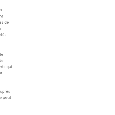
es
ans
es de
e
étés
de
de
nts qui
ur
auprès
re peut