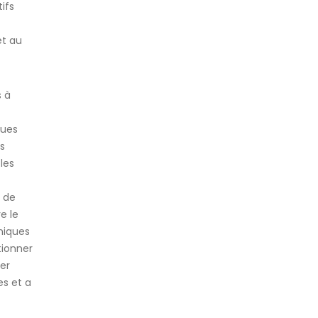
ifs
t au
s à
ques
s
les
t de
e le
iniques
tionner
er
es et a