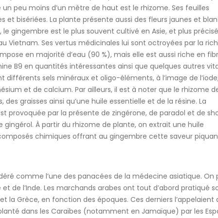
n peu moins d’un mètre de haut est le rhizome. Ses feuilles
s et bisériées. La plante présente aussi des fleurs jaunes et bla
 le gingembre est le plus souvent cultivé en Asie, et plus préci
 au Vietnam. Ses vertus médicinales lui sont octroyées par la ric
mpose en majorité d’eau (90 %), mais elle est aussi riche en fib
tamine B9 en quantités intéressantes ainsi que quelques autres vi
ient différents sels minéraux et oligo-éléments, à l’image de l’iode
ium et de calcium. Par ailleurs, il est à noter que le rhizome de
 des graisses ainsi qu’une huile essentielle et de la résine. La
st provoquée par la présente de zingérone, de paradol et de sh
gingérol. À partir du rhizome de plante, on extrait une huile
es composés chimiques offrant au gingembre cette saveur piqua
nsidéré comme l’une des panacées de la médecine asiatique. On
e et de l’Inde. Les marchands arabes ont tout d’abord pratiqué s
t la Grèce, en fonction des époques. Ces derniers l’appelaient a
implanté dans les Caraïbes (notamment en Jamaïque) par les Esp