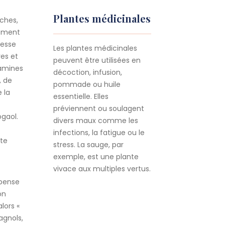
Plantes médicinales
nches,
sément
hesse
Les plantes médicinales
res et
peuvent être utilisées en
tamines
décoction, infusion,
, de
pommade ou huile
 la
essentielle. Elles
préviennent ou soulagent
ogaol.
divers maux comme les
infections, la fatigue ou le
nte
stress. La sauge, par
exemple, est une plante
vivace aux multiples vertus.
 pense
on
lors «
agnols,