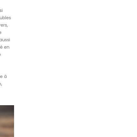
si
oubles
ers,
e
aussi
sé en
e
ce à
n,