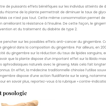
e de puissants effets bénéfiques sur les individus atteints de 
 du rhizome de la plante permettrait de diminuer le taux de gly
e. Mais ce n’est pas tout. Cette même consommation permet de
 améliorant la résistance à l’insuline. De cette façon, le ginge
vention et du traitement du diabète de type 2.
se pencher sur les possibles effets anti-cancer du gingembre. C
de gingérol dans la composition du gingembre. Par ailleurs, en 20
cité du gingembre sur la réduction du taux de lipides sanguins, 
savoir que la plante dispose d’un important effet sur la libido ma
leurs aphrodisiaques naturels avec le ginseng. Mais cela fait longt
onnus. En effet, la médecine traditionnelle chinoise l’utilise souv
 gingembre dispose d’une action fluidifiante sur le sang, notamm
ur en savoir plus, reportez-vous à la rubrique « contre-indicatio
t posologie