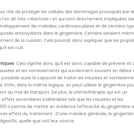
ur rôle de protéger les cellules des dommages provoqués par l
l’on dit très « réactives » et qui sont directement impliquées d
 développement de maladies cardiovasculaires et de certains typ
mposés antioxydants dans le gingembre. Certains seraient mêm
moment de la cuisson. Cela pourrait donc expliquer que les propri
il est cuit.
étiques
. Cela signifie donc qu’il est donc capable de prévenir et 
s nausées et les vomissements qui surviennent souvent en début 
e possède aussi la capacité de traiter les nausées et vomisseme
. Enfin, dans la même logique, on peut utiliser le gingembre po
ent au mal de transport. De plus, la chimiothérapie qui est un
effets secondaires indésirables tels que les nausées et les
10 a permis de mettre en évidence l’efficacité du gingembre 
 ces effets du traitement . D’une manière générale, le gingemb
igestifs, quelle que soit leur source.