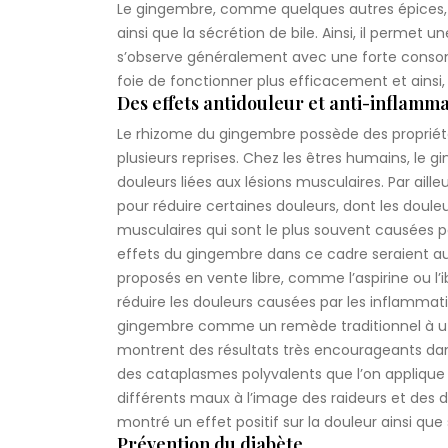
Le gingembre, comme quelques autres épices, a 
ainsi que la sécrétion de bile. Ainsi, il permet 
s’observe généralement avec une forte cons
foie de fonctionner plus efficacement et ainsi,
Des effets antidouleur et anti-inflamm
Le rhizome du gingembre possède des propriété
plusieurs reprises. Chez les êtres humains, le
douleurs liées aux lésions musculaires. Par aill
pour réduire certaines douleurs, dont les doul
musculaires qui sont le plus souvent causées pa
effets du gingembre dans ce cadre seraient a
proposés en vente libre, comme l’aspirine ou l
réduire les douleurs causées par les inflammat
gingembre comme un remède traditionnel à utilise
montrent des résultats très encourageants dans
des cataplasmes polyvalents que l’on applique d
différents maux à l’image des raideurs et des d
montré un effet positif sur la douleur ainsi que 
Prévention du diabète