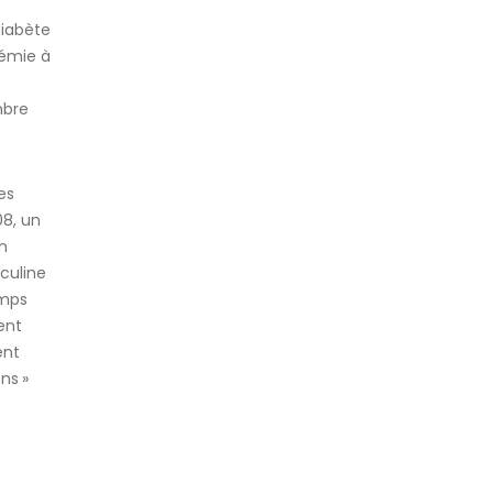
diabète
cémie à
mbre
es
08, un
en
sculine
emps
ent
ent
ns »