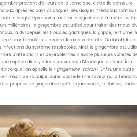
gingembre provient d’ailleurs de la Jamaïque. Cette île demeure
ndiaux, après les pays asiatiques. Ses usages médicaux sont aus
lante a longtemps servi à faciliter la digestion et à traiter les tr
urs millénaires, le gingembre est utilisé pour traiter des maux div
naux, la dyspepsie, les troubles gastriques, la grippe, le rhume, l
urs rhumatismales ou encore, les maux de tête. On lui attribue 
 infections du système respiratoire. Ainsi, le gingembre est utili
bre d’affections et de problèmes. Il existe plusieurs variétés d
 une espèce dicotylédone provenant d’Amérique du Nord. À la
épice que l’on appelle le «
gingembre-safran
». Enfin, une autre
» en raison de sa pulpe jaune, possède une saveur qui a tendan
ur propose un gingembre typé : le jamaïcain, le chinois, l’indie