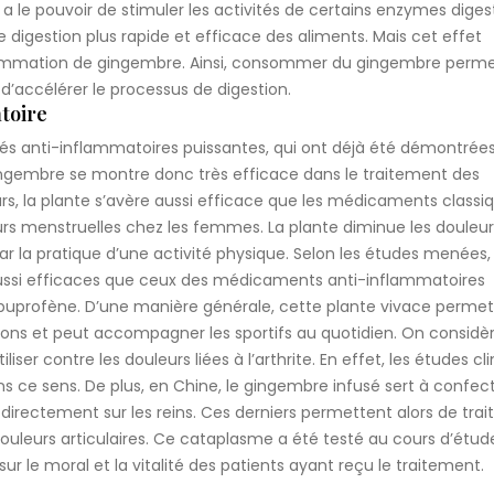
le pouvoir de stimuler les activités de certains enzymes digest
une digestion plus rapide et efficace des aliments. Mais cet effet
ommation de gingembre. Ainsi, consommer du gingembre perme
 d’accélérer le processus de digestion.
atoire
s anti-inflammatoires puissantes, qui ont déjà été démontrée
 gingembre se montre donc très efficace dans le traitement des
eurs, la plante s’avère aussi efficace que les médicaments classi
eurs menstruelles chez les femmes. La plante diminue les douleur
r la pratique d’une activité physique. Selon les études menées, 
ussi efficaces que ceux des médicaments anti-inflammatoires
’ibuprofène. D’une manière générale, cette plante vivace perme
ions et peut accompagner les sportifs au quotidien. On considèr
r contre les douleurs liées à l’arthrite. En effet, les études cl
 ce sens. De plus, en Chine, le gingembre infusé sert à confec
irectement sur les reins. Ces derniers permettent alors de trait
ouleurs articulaires. Ce cataplasme a été testé au cours d’étud
sur le moral et la vitalité des patients ayant reçu le traitement.