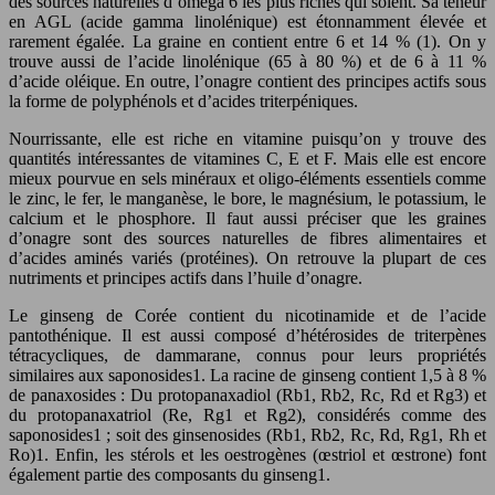
des sources naturelles d’oméga 6 les plus riches qui soient. Sa teneur
en AGL (acide gamma linolénique) est étonnamment élevée et
rarement égalée. La graine en contient entre 6 et 14 % (1). On y
trouve aussi de l’acide linolénique (65 à 80 %) et de 6 à 11 %
d’acide oléique. En outre, l’onagre contient des principes actifs sous
la forme de polyphénols et d’acides triterpéniques.
Nourrissante, elle est riche en vitamine puisqu’on y trouve des
quantités intéressantes de vitamines C, E et F. Mais elle est encore
mieux pourvue en sels minéraux et oligo-éléments essentiels comme
le zinc, le fer, le manganèse, le bore, le magnésium, le potassium, le
calcium et le phosphore. Il faut aussi préciser que les graines
d’onagre sont des sources naturelles de fibres alimentaires et
d’acides aminés variés (protéines). On retrouve la plupart de ces
nutriments et principes actifs dans l’huile d’onagre.
Le ginseng de Corée contient du nicotinamide et de l’acide
pantothénique. Il est aussi composé d’hétérosides de triterpènes
tétracycliques, de dammarane, connus pour leurs propriétés
similaires aux saponosides1. La racine de ginseng contient 1,5 à 8 %
de panaxosides : Du protopanaxadiol (Rb1, Rb2, Rc, Rd et Rg3) et
du protopanaxatriol (Re, Rg1 et Rg2), considérés comme des
saponosides1 ; soit des ginsenosides (Rb1, Rb2, Rc, Rd, Rg1, Rh et
Ro)1. Enfin, les stérols et les oestrogènes (œstriol et œstrone) font
également partie des composants du ginseng1.