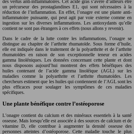
des vertus anti-inflammatoires. Cet acide gras s’avère d’ailleurs être
un précurseur des prostaglandines E1, qui sont nécessaires à la
réduction de l’inflammation. En effet, l’onagre est une plante anti-
inflammatoire puissante, qui peut agit par voie externe comme en
ingestion sur les diverses inflammations. Les antioxydants qu’elle
contient ne sont pas étrangers à ces effets (nous allons y revenir).
Dans le cadre de la lutte contre les inflammations, l’onagre se
distingue au chapitre de l’arthrite rhumatoïde. Sous forme d’huile,
elle est indiquée dans le traitement de la polyarthrite et de l’arthrite
rhumatoïdes en raison de son exceptionnelle teneur en acides
gamma linoléniques. Les données concernant cette plante et dont
nous disposons aujourd’hui montrent des effets bénéfiques des
huiles contenant de l’acide gamma linoléique (AGL) sur les
maladies comme la polyarthrite et l’arthrite rhumatoïdes. Les
chercheurs estiment que les huiles qui contiennent de l’AGL sont les
plus efficaces pour soulager les symptômes de ces maladies
spécifiques.
Une plante bénéfique contre l’ostéoporose
L’onagre contient du calcium et des minéraux essentiels à la santé
osseuse. Mais lorsqu’elle est associée à des sources de calcium et de
vitamine D, elle contribue à augmenter la densité osseuse des
personnes atteintes d’ostéoporose. Cette maladie touche le plus