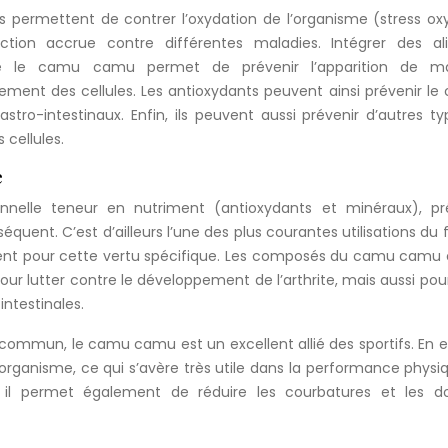
nts permettent de contrer l’oxydation de l’organisme (stress oxy
ction accrue contre différentes maladies. Intégrer des al
e le camu camu permet de prévenir l’apparition de ma
ssement des cellules. Les antioxydants peuvent ainsi prévenir le
tro-intestinaux. Enfin, ils peuvent aussi prévenir d’autres t
s cellules.
e
nelle teneur en nutriment (antioxydants et minéraux), pr
ent. C’est d’ailleurs l’une des plus courantes utilisations du f
nt pour cette vertu spécifique. Les composés du camu camu 
 pour lutter contre le développement de l’arthrite, mais aussi pour
intestinales.
 commun, le camu camu est un excellent allié des sportifs. En ef
’organisme, ce qui s’avère très utile dans la performance physi
, il permet également de réduire les courbatures et les do