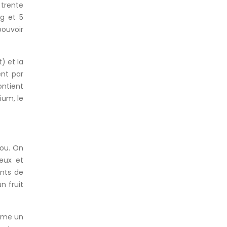
t trente
mg et 5
pouvoir
) et la
ent par
ontient
ium, le
érou. On
eux et
ants de
n fruit
omme un