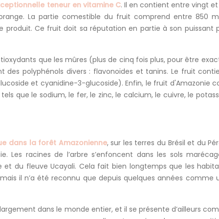
ceptionnelle teneur en vitamine C
. Il en contient entre vingt e
ne orange. La partie comestible du fruit comprend entre 850 
oduit. Ce fruit doit sa réputation en partie à son puissant 
ioxydants que les mûres (plus de cinq fois plus, pour être exact
t des polyphénols divers : flavonoïdes et tanins. Le fruit conti
lucoside et cyanidine-3-glucoside). Enfin, le fruit d'Amazonie c
ls que le sodium, le fer, le zinc, le calcium, le cuivre, le potass
ue dans la forêt Amazonienne
, sur les terres du Brésil et du P
e. Les racines de l’arbre s’enfoncent dans les sols marécag
e et du fleuve Ucayali. Cela fait bien longtemps que les habit
 mais il n’a été reconnu que depuis quelques années comme u
argement dans le monde entier, et il se présente d’ailleurs c