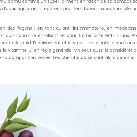
du camu camu comme un super-aliment en raison de sa compositi
ies d’açaï, également réputées pour leur teneur exceptionnelle e
ien des façons : en tant qu’anti-inflammatoire, en médecin
ilisent aussi comme émollient et pour traiter différents maux. P
ntre le froid, l’épuisement et le stress. Les bienfaits que l’on a
a vitamine C, en règle générale. On peut aussi le considére
 sa composition variée. Les chercheurs se sont alors penchés 