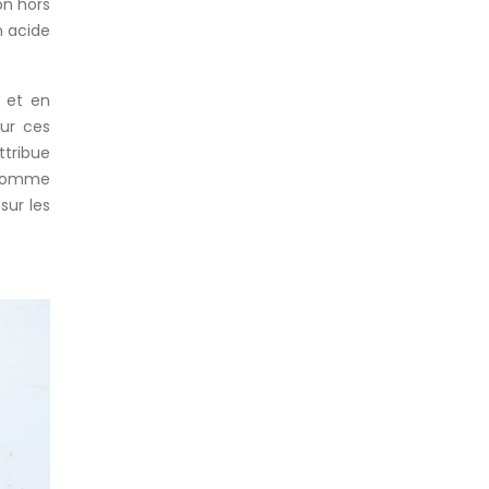
on hors
n acide
e et en
our ces
ttribue
r comme
sur les