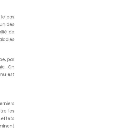
 le cas
’un des
llié de
aladies
pe, par
nie. On
mu est
rniers
tre les
 effets
iminent