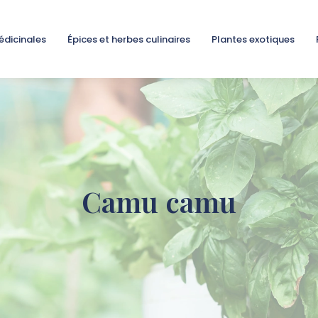
édicinales
Épices et herbes culinaires
Plantes exotiques
Camu camu