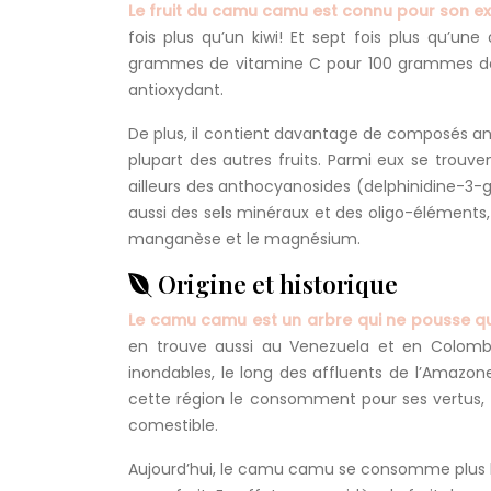
Le fruit du camu camu est connu pour son ex
fois plus qu’un kiwi! Et sept fois plus qu’u
grammes de vitamine C pour 100 grammes de pr
antioxydant.
De plus, il contient davantage de composés ant
plupart des autres fruits. Parmi eux se trouven
ailleurs des anthocyanosides (delphinidine-3-g
aussi des sels minéraux et des oligo-éléments, te
manganèse et le magnésium.
Origine et historique
Le camu camu est un arbre qui ne pousse q
en trouve aussi au Venezuela et en Colombi
inondables, le long des affluents de l’Amazon
cette région le consomment pour ses vertus,
comestible.
Aujourd’hui, le camu camu se consomme plus l