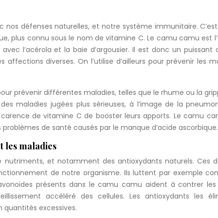
c nos défenses naturelles, et notre système immunitaire. C’est
que, plus connu sous le nom de vitamine C. Le camu camu est l
 avec l’acérola et la baie d’argousier. Il est donc un puissant a
affections diverses. On l’utilise d’ailleurs pour prévenir les m
our prévenir différentes maladies, telles que le rhume ou la grip
 des maladies jugées plus sérieuses, à l’image de la pneumo
carence de vitamine C de booster leurs apports. Le camu ca
les problèmes de santé causés par le manque d’acide ascorbique.
et les maladies
utriments, et notamment des antioxydants naturels. Ces de
onctionnement de notre organisme. Ils luttent par exemple con
flavonoïdes présents dans le camu camu aident à contrer les
eillissement accéléré des cellules. Les antioxydants les él
 quantités excessives.