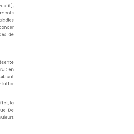
datif),
iments
ladies
 cancer
ypes de
ésente
ruit en
ciblent
 lutter
fet, la
que. De
uleurs