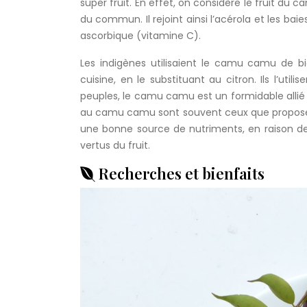
super fruit. En effet, on considère le fruit 
du commun. Il rejoint ainsi l’acérola et les ba
ascorbique (vitamine C).
Les indigènes utilisaient le camu camu de b
cuisine, en le substituant au citron. Ils l’ut
peuples, le camu camu est un formidable allié co
au camu camu sont souvent ceux que propose l
une bonne source de nutriments, en raison de
vertus du fruit.
Recherches et bienfaits